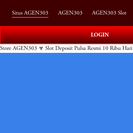
Situs AGEN303
AGEN303
AGEN303 Slot
LOGIN
Store
AGEN303 ☣ Slot Deposit Pulsa Resmi 10 Ribu Hari 