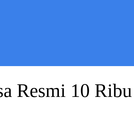
a Resmi 10 Ribu