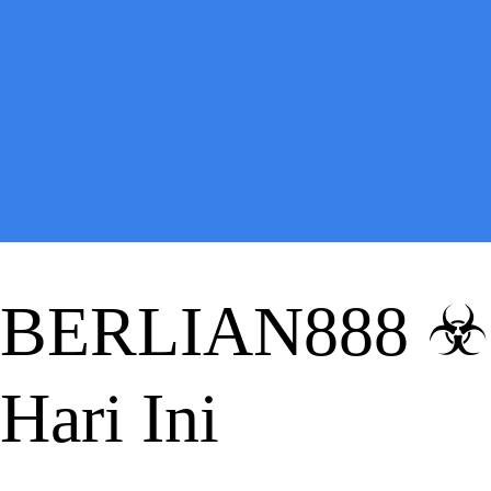
BERLIAN888 ☣ Sl
Hari Ini