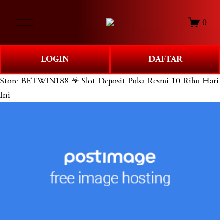
O
0
p
e
n
LOGIN
DAFTAR
M
e
Store
BETWIN188 ☣ Slot Deposit Pulsa Resmi 10 Ribu Hari
n
Ini
u