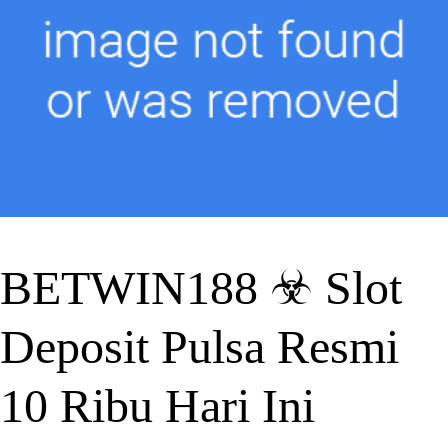
BETWIN188 ☣ Slot
Deposit Pulsa Resmi
10 Ribu Hari Ini