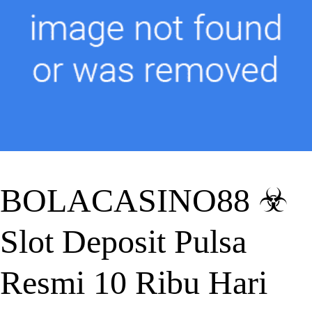
BOLACASINO88 ☣
Slot Deposit Pulsa
Resmi 10 Ribu Hari