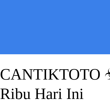
CANTIKTOTO ☣ S
Ribu Hari Ini