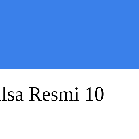
sa Resmi 10