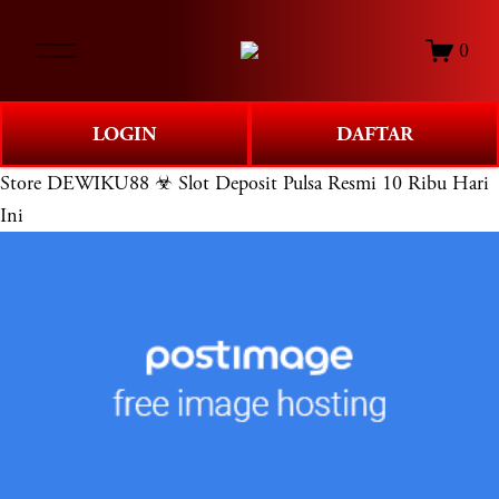
O
0
p
e
n
LOGIN
DAFTAR
M
e
Store
DEWIKU88 ☣ Slot Deposit Pulsa Resmi 10 Ribu Hari
n
Ini
u