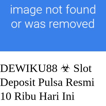
DEWIKU88 ☣ Slot
Deposit Pulsa Resmi
10 Ribu Hari Ini