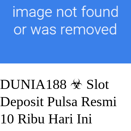
DUNIA188 ☣ Slot
Deposit Pulsa Resmi
10 Ribu Hari Ini