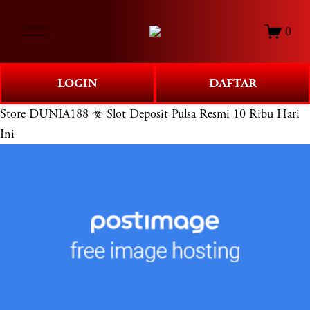
O
0
p
e
n
LOGIN
DAFTAR
M
e
Store
DUNIA188 ☣ Slot Deposit Pulsa Resmi 10 Ribu Hari
n
Ini
u