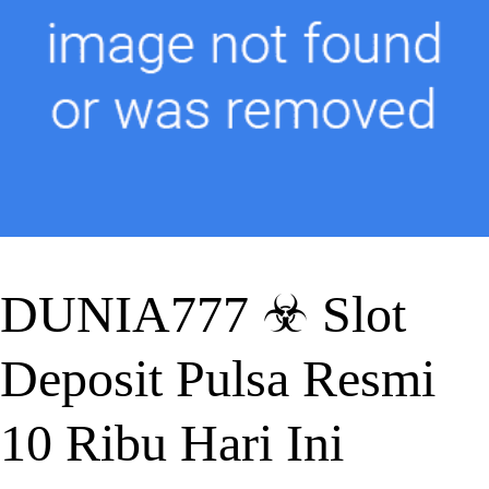
DUNIA777 ☣ Slot
Deposit Pulsa Resmi
10 Ribu Hari Ini