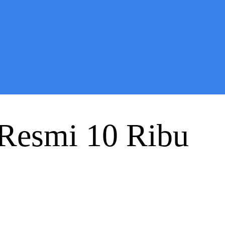
Resmi 10 Ribu