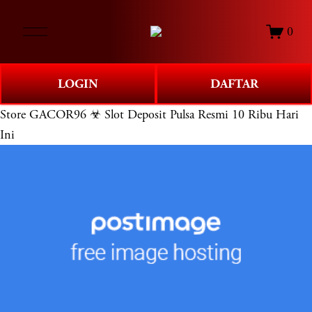
O
0
p
e
n
LOGIN
DAFTAR
M
e
Store
GACOR96 ☣ Slot Deposit Pulsa Resmi 10 Ribu Hari
n
Ini
u