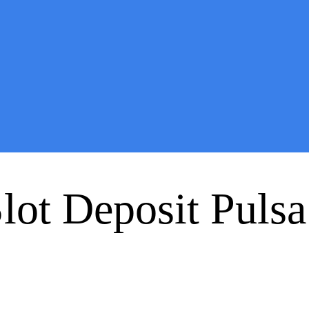
t Deposit Pulsa