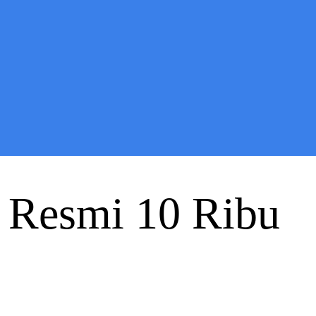
 Resmi 10 Ribu