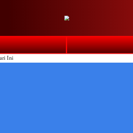
ri Ini