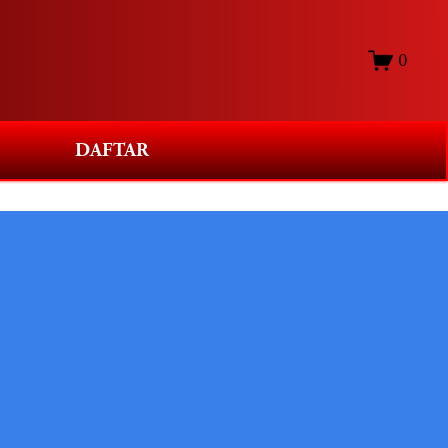
0
DAFTAR