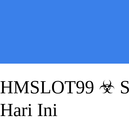
HMSLOT99 ☣ Slo
Hari Ini