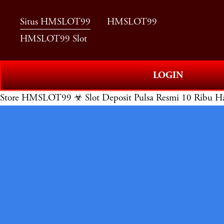
Situs HMSLOT99
HMSLOT99
HMSLOT99 Slot
LOGIN
Store
HMSLOT99 ☣ Slot Deposit Pulsa Resmi 10 Ribu Har