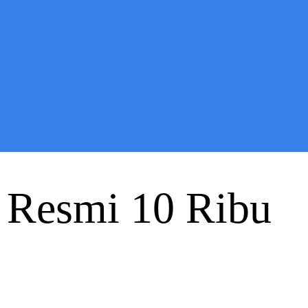
 Resmi 10 Ribu