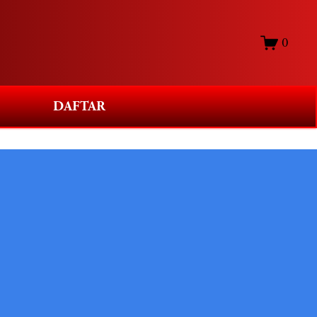
0
DAFTAR