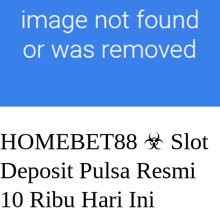
HOMEBET88 ☣ Slot
Deposit Pulsa Resmi
10 Ribu Hari Ini