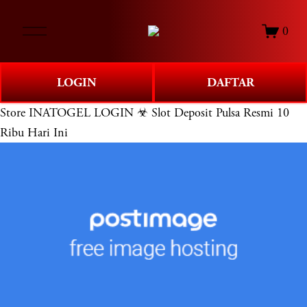
O
0
p
e
n
LOGIN
DAFTAR
M
e
Store
INATOGEL LOGIN ☣ Slot Deposit Pulsa Resmi 10
n
Ribu Hari Ini
u