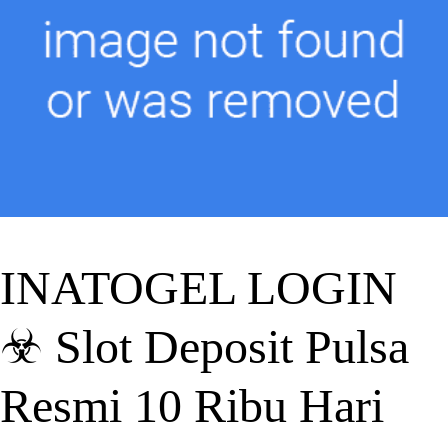
INATOGEL LOGIN
☣ Slot Deposit Pulsa
Resmi 10 Ribu Hari