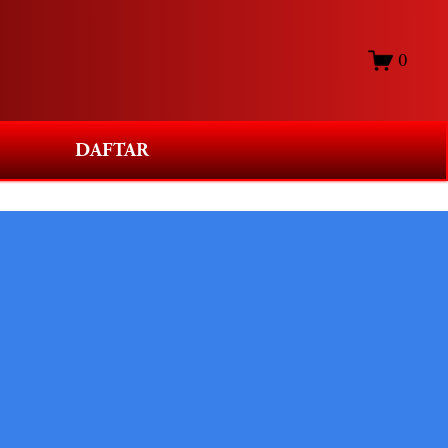
0
DAFTAR