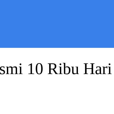
smi 10 Ribu Hari