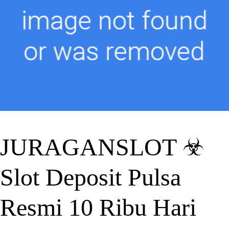
JURAGANSLOT ☣
Slot Deposit Pulsa
Resmi 10 Ribu Hari