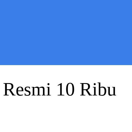
 Resmi 10 Ribu