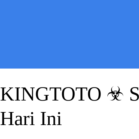
KINGTOTO ☣ Slo
Hari Ini