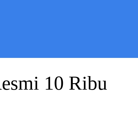
esmi 10 Ribu