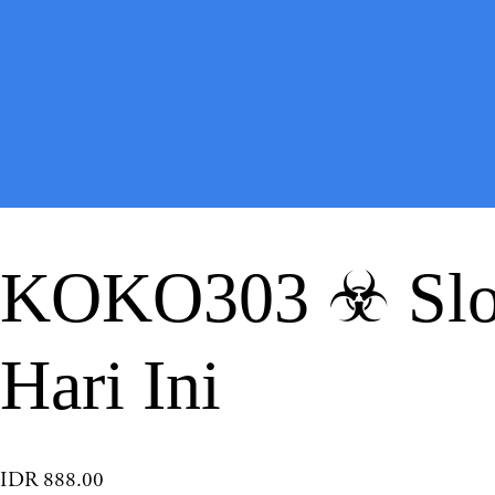
KOKO303 ☣ Slot 
Hari Ini
IDR 888.00