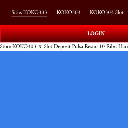
Situs KOKO303
KOKO303
KOKO303 Slot
LOGIN
Store
KOKO303 ☣ Slot Deposit Pulsa Resmi 10 Ribu Hari