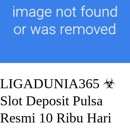
LIGADUNIA365 ☣
Slot Deposit Pulsa
Resmi 10 Ribu Hari