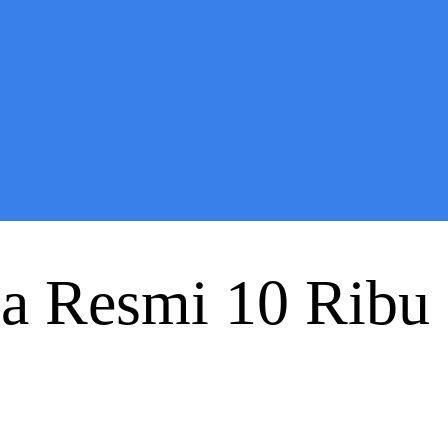
a Resmi 10 Ribu