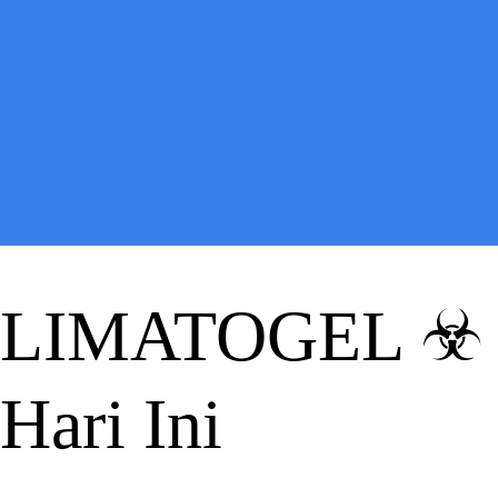
LIMATOGEL ☣ Sl
Hari Ini