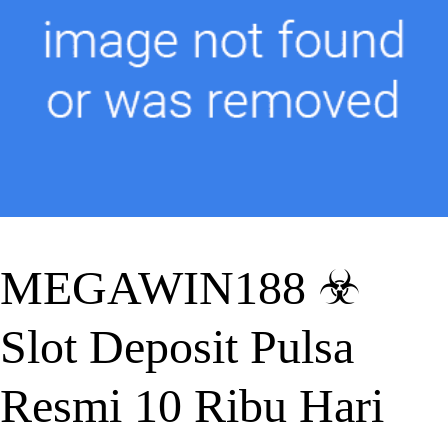
MEGAWIN188 ☣
Slot Deposit Pulsa
Resmi 10 Ribu Hari