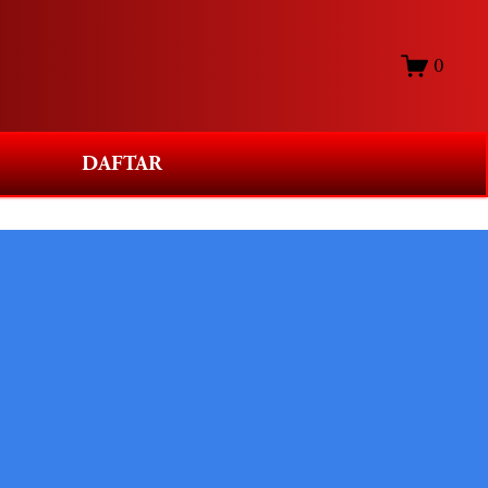
0
DAFTAR