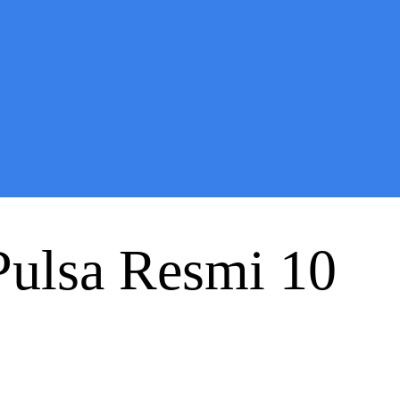
ulsa Resmi 10