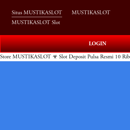
Situs MUSTIKASLOT
MUSTIKASLOT
MUSTIKASLOT Slot
LOGIN
Store
MUSTIKASLOT ☣ Slot Deposit Pulsa Resmi 10 Ribu