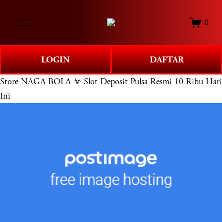
O
0
p
e
n
LOGIN
DAFTAR
M
e
Store
NAGA BOLA ☣ Slot Deposit Pulsa Resmi 10 Ribu Hari
n
Ini
u