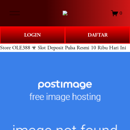
O
0
p
e
n
LOGIN
DAFTAR
M
e
Store
OLE388 ☣ Slot Deposit Pulsa Resmi 10 Ribu Hari Ini
n
u