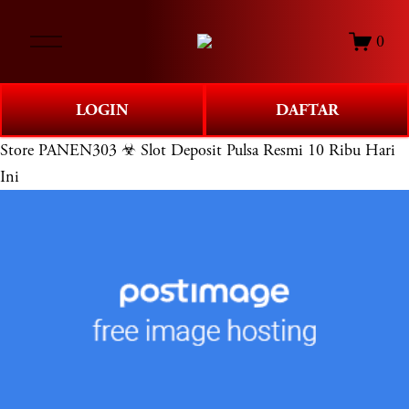
O
0
p
e
n
LOGIN
DAFTAR
M
e
Store
PANEN303 ☣ Slot Deposit Pulsa Resmi 10 Ribu Hari
n
Ini
u