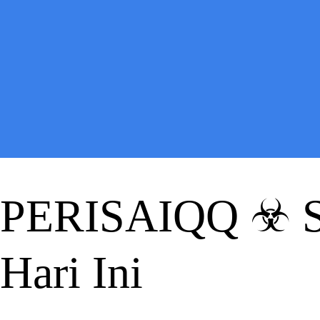
PERISAIQQ ☣ Slo
Hari Ini