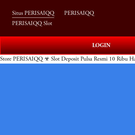
Situs PERISAIQQ
PERISAIQQ
PERISAIQQ Slot
LOGIN
Store
PERISAIQQ ☣ Slot Deposit Pulsa Resmi 10 Ribu Har