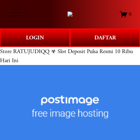
O
0
p
e
n
LOGIN
DAFTAR
M
e
Store
RATUJUDIQQ ☣ Slot Deposit Pulsa Resmi 10 Ribu
n
Hari Ini
u