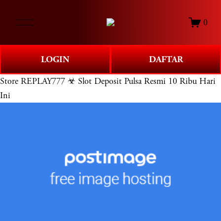
O
0
p
e
n
LOGIN
DAFTAR
M
e
Store
REPLAY777 ☣ Slot Deposit Pulsa Resmi 10 Ribu Hari
n
Ini
u