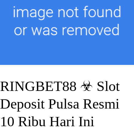
RINGBET88 ☣ Slot
Deposit Pulsa Resmi
10 Ribu Hari Ini