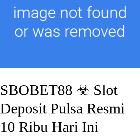
SBOBET88 ☣ Slot
Deposit Pulsa Resmi
10 Ribu Hari Ini