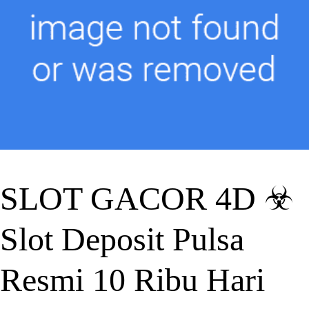
SLOT GACOR 4D ☣
Slot Deposit Pulsa
Resmi 10 Ribu Hari