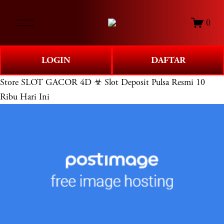
O
0
p
e
n
LOGIN
DAFTAR
M
e
Store
SLOT GACOR 4D ☣ Slot Deposit Pulsa Resmi 10
n
Ribu Hari Ini
u