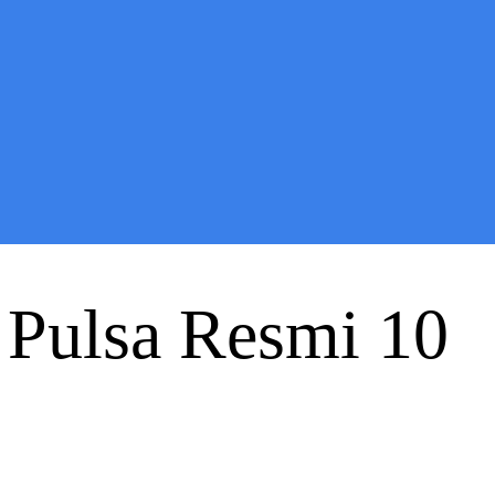
Pulsa Resmi 10