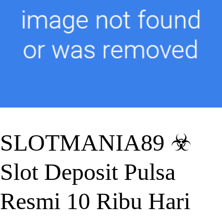
SLOTMANIA89 ☣
Slot Deposit Pulsa
Resmi 10 Ribu Hari