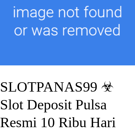
SLOTPANAS99 ☣
Slot Deposit Pulsa
Resmi 10 Ribu Hari