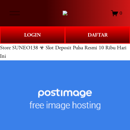
O
0
p
e
n
LOGIN
DAFTAR
M
e
Store
SUNEO138 ☣ Slot Deposit Pulsa Resmi 10 Ribu Hari
n
Ini
u