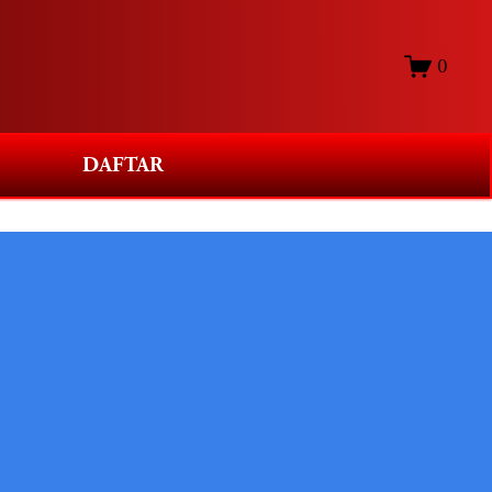
0
DAFTAR