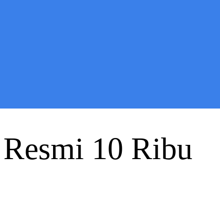
 Resmi 10 Ribu