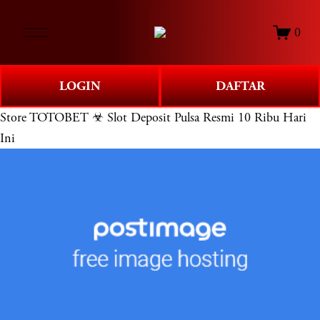
O
0
p
e
n
LOGIN
DAFTAR
M
e
Store
TOTOBET ☣ Slot Deposit Pulsa Resmi 10 Ribu Hari
n
Ini
u