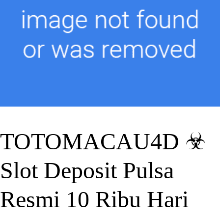
TOTOMACAU4D ☣
Slot Deposit Pulsa
Resmi 10 Ribu Hari